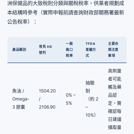
洲保健品的大致稅則分類與關稅稅率，供業者規劃成
本結構時參考（實際申報前請查詢財政部關務署最新
公告稅率）：
一般
TFDA
主要合
常見 HS
產品類別
進口
查驗方
規注意
號列
稅率
式
事項
高劑量
者可能
抽驗
觸及藥
魚油 /
1504.20
制
0% –
品認
Omega-
/
（約 2
5%
定，需
3 膠囊
2106.90
–
確認每
10%）
日建議
攝取量