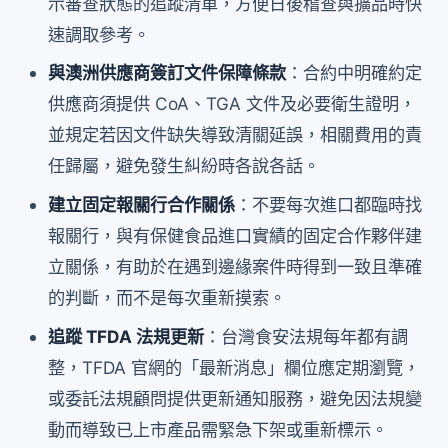
示審查狀態的追蹤清單，方便日後稽查與擴品時快
速調取參考。
與澳洲供應商簽訂文件保障條款
：合約中明確約定
供應商須提供 CoA、TGA 文件及必要衛生證明，
並規定若因文件缺失導致清關延誤，相關費用的責
任歸屬，避免發生糾紛時各說各話。
建立固定報關行合作關係
：不要每次進口都臨時找
報關行，與有保健食品進口實績的固定合作夥伴建
立關係，有助於在遇到邊緣案件時得到一致且準確
的判斷，而不是每次重新摸索。
追蹤 TFDA 法規更新
：台灣食安法規每年都有調
整，TFDA 官網的「最新消息」欄位應定期瀏覽，
或委託法規顧問提供更新通知服務，避免因法規變
動而導致已上市產品需緊急下架或重新標示。