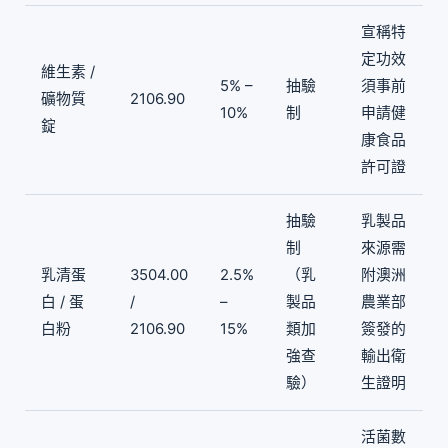
宣稱特
定功效
維生素 /
5% –
抽驗
須事前
礦物質
2106.90
10%
制
申請健
錠
康食品
許可證
抽驗
乳製品
制
來源需
乳清蛋
3504.00
2.5%
（乳
附澳洲
白 / 蛋
/
–
製品
農業部
白粉
2106.90
15%
類加
簽發的
強查
輸出衛
驗）
生證明
活菌數