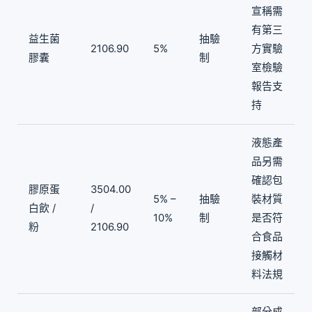
宣稱需
有第三
益生菌
抽驗
2106.90
5%
方實驗
膠囊
制
室檢驗
報告支
持
液態產
品另需
確認包
膠原蛋
3504.00
5% –
抽驗
裝材質
白飲 /
/
10%
制
是否符
粉
2106.90
合食品
接觸材
料法規