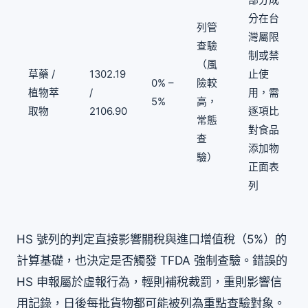
部分成
分在台
列管
灣屬限
查驗
制或禁
（風
草藥 /
1302.19
止使
0% –
險較
植物萃
/
用，需
5%
高，
取物
2106.90
逐項比
常態
對食品
查
添加物
驗）
正面表
列
HS 號列的判定直接影響關稅與進口增值稅（5%）的
計算基礎，也決定是否觸發 TFDA 強制查驗。錯誤的
HS 申報屬於虛報行為，輕則補稅裁罰，重則影響信
用記錄，日後每批貨物都可能被列為重點查驗對象。