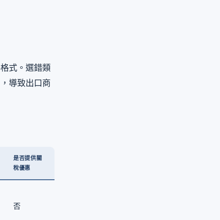
件格式。選錯類
惠，導致出口商
是否提供關
稅優惠
否