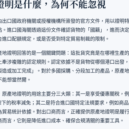
證明是什麼，為何不能忽視
由出口國政府機關或授權機構所簽發的官方文件，用以證明
點。進口國海關透過這份文件確認貨物的「國籍」，進而決
合進口配額規定，或是否受到特定貿易制裁的限制。
產地證明回答的是一個關鍵問題：這批貨究竟是在哪裡生產
上牽涉複雜的認定規則。認定依據不是貨物從哪個港口出發
製造或加工完成」。對於多國採購、分段加工的產品，原產
不能想當然爾。
，原產地證明的用途主要分三大類：其一是享受優惠關稅，
框架下的稅率減免；其二是符合進口國特定法規要求，例如商
為貿易統計依據。對出口商而言，正確提供原產地證明是履
商而言，它則是降低進口成本、確保合規清關的重要工具。