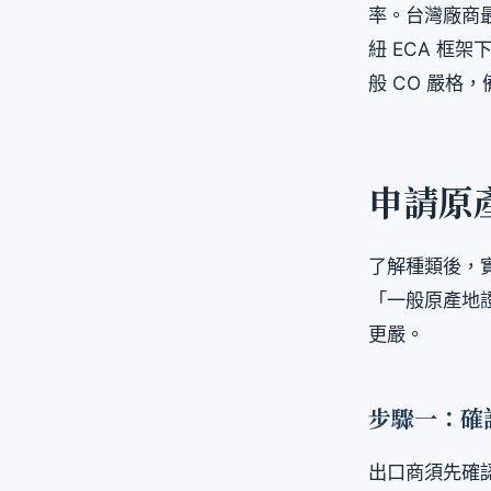
率。台灣廠商最
紐 ECA 框
般 CO 嚴格
申請原
了解種類後，
「一般原產地
更嚴。
步驟一：確
出口商須先確