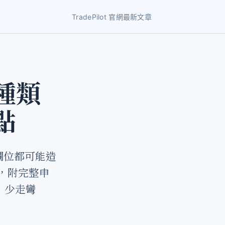
TradePilot 官網
最新文章
種類
點
欄位都可能造
異，附完整申
、少走彎