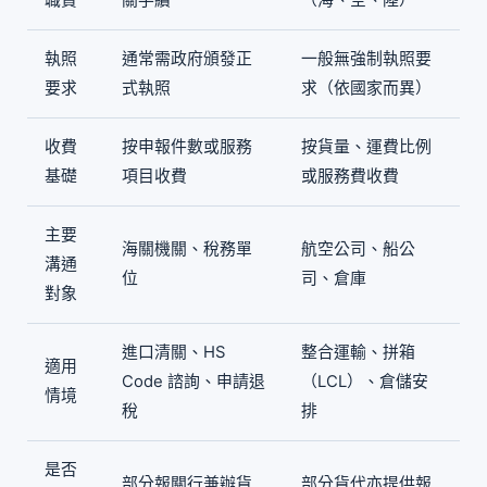
執照
通常需政府頒發正
一般無強制執照要
要求
式執照
求（依國家而異）
收費
按申報件數或服務
按貨量、運費比例
基礎
項目收費
或服務費收費
主要
海關機關、稅務單
航空公司、船公
溝通
位
司、倉庫
對象
進口清關、HS
整合運輸、拼箱
適用
Code 諮詢、申請退
（LCL）、倉儲安
情境
稅
排
是否
部分報關行兼辦貨
部分貨代亦提供報