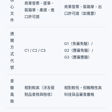
核
商業發票、提單、
心
商業發票、裝箱單、出
裝箱單、產證、進
文
口許可證（如需要）
口許可證
件
通
關
G1（免審免驗）/
方
C1 / C2 / C3
G2（應審免驗）/
式
G3（應審應驗）
代
號
查
驗
相對較高（涉及管
相對較低，但戰略性高
風
制品查核與稅收）
科技貨品審查嚴格
險