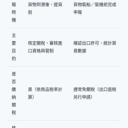
報
貨物到港後、提貨
貨物裝船／裝機前完成
時
前
申報
機
主
要
核定關稅、審核進
確認出口許可、統計貿
目
口資格與管制
易數據
的
是
否
繳
是（依商品稅率計
通常免關稅（出口退稅
納
算）
另行申請）
關
稅