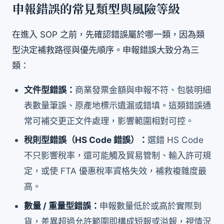
申報錯誤的常見類型與風險等級
在進入 SOP 之前，先確認錯誤屬於哪一類，因為類
型決定補救路徑與優先順序。申報錯誤大致分為三
類：
文件型錯誤：
商業發票金額與申報不符、包裝明細
表數量筆誤、原產地標示遺漏或錯填。這類錯誤通
常可補交更正文件處理，影響範圍相對可控。
稅則型錯誤（HS Code 錯誤）：
選錯 HS Code
不只影響稅率，還可能觸及貿易管制、輸入許可規
定，或使 FTA 優惠稅率資格失效，補救複雜度最
高。
數量 / 重量型錯誤：
申報數量低於或高於實際到
貨，差異超過允許範圍即構成短報或溢報，視情況