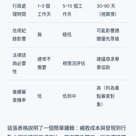
行政處
1–3 個
5–15 個工
30–90 天
理時間
工作天
作天
（視案情）
信用紀
可能影響通
無
極低
錄影響
關優先等級
法律諮
通常不
建議尋求專
詢必要
視情況評估
需要
業協助
性
高（列為重
後續審
低
低到中
點審查對
查機率
象）
這張表格說明了一個簡單邏輯：補救成本與發現到行