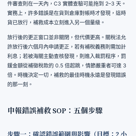
件審查則在一天內，C3 實體查驗可能拖到 2–3 天。
實務上，許多錯誤是在貨到倉庫對帳時才發現，這時
貨已放行，補救成本立刻進入另一個量級。
放行後的更正窗口並非關閉，但代價更高。關稅法允
許放行後六個月內申請更正，若有補稅義務則需加計
利息；若被海關主動查核發現，則進入裁罰程序，罰
鍰金額從補徵稅款的 0.5 倍起跳，情節嚴重者可達 3
倍。時機決定一切，補救的最佳時機永遠是發現錯誤
的那一刻。
申報錯誤補救 SOP：五個步驟
步驟一：確認錯誤範圍與影響（目標：2 小