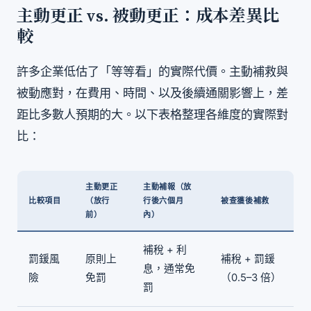
主動更正 vs. 被動更正：成本差異比
較
許多企業低估了「等等看」的實際代價。主動補救與
被動應對，在費用、時間、以及後續通關影響上，差
距比多數人預期的大。以下表格整理各維度的實際對
比：
主動更正
主動補報（放
比較項目
（放行
行後六個月
被查獲後補救
前）
內）
補稅 + 利
罰鍰風
原則上
補稅 + 罰鍰
息，通常免
險
免罰
（0.5–3 倍）
罰