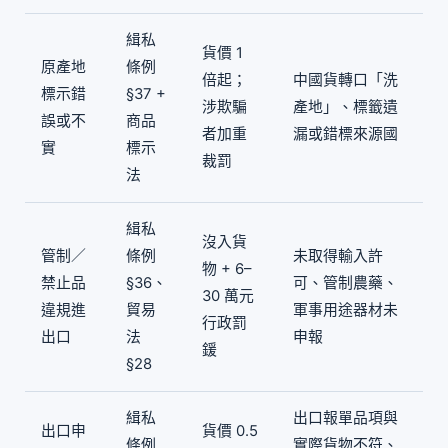
緝私
貨價 1
原產地
條例
倍起；
中國貨轉口「洗
標示錯
§37 +
涉欺騙
產地」、標籤遺
誤或不
商品
者加重
漏或錯標來源國
實
標示
裁罰
法
緝私
沒入貨
管制／
條例
未取得輸入許
物 + 6–
禁止品
§36、
可、管制農藥、
30 萬元
違規進
貿易
軍事用途器材未
行政罰
出口
法
申報
鍰
§28
緝私
出口報單品項與
出口申
貨價 0.5
條例
實際貨物不符、