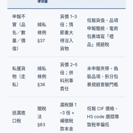
律依據
申報不
貨價 1–3
低報貨值、品項
實（品
緝私
倍；情
申報籠統、電商
名／數
條例
節重大
包裹填寫「禮
量／價
§37
得沒入
品」規避稅
值）
貨物
貨價 2–5
私運貨
緝私
未申報夾帶、偽
倍；併
物（走
條例
裝品項、拆分包
科刑事
私）
§36
裹規避查驗門檻
責任
漏稅額 1
關稅
低報 CIF 價格、
逃漏進
–3 倍 +
法
HS code 選錯導
口稅
補徵稅
§83
致稅率偏低
款本金