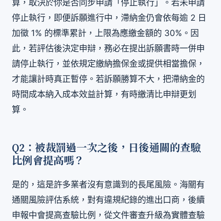
算，取決於你是否同步申請「停止執行」。若未申請
停止執行，即便訴願進行中，滯納金仍會依每逾 2 日
加徵 1% 的標準累計，上限為應繳金額的 30%。因
此，若評估後決定申辯，務必在提出訴願書時一併申
請停止執行，並依規定繳納擔保金或提供相當擔保，
才能讓計時真正暫停。若訴願勝算不大，把滯納金的
時間成本納入成本效益計算，有時繳清比申辯更划
算。
Q2：被裁罰過一次之後，日後通關的查驗
比例會提高嗎？
是的，這是許多業者沒有意識到的長尾風險。海關有
通關風險評估系統，對有違規紀錄的進出口商，後續
申報中會提高查驗比例，從文件審查升級為實體查驗