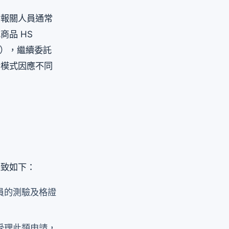
責報關人員通常
品 HS
物），繼續委託
合模式因應不同
大致如下：
員的測驗及格證
受理此類申請，