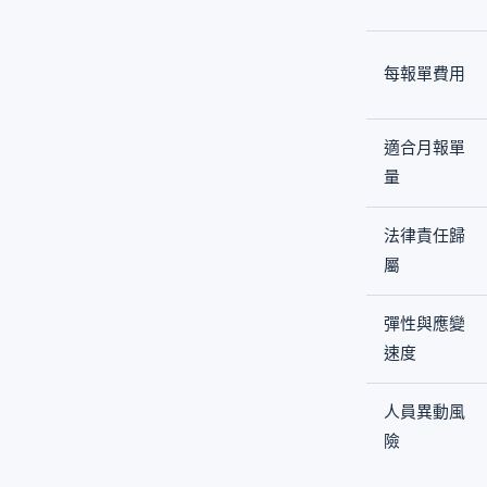
每報單費用
適合月報單
量
法律責任歸
屬
彈性與應變
速度
人員異動風
險