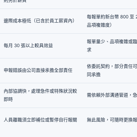
則另計薪資
每報單約新台幣 800 至 2
邊際成本極低（已含於員工薪資內）
品項複雜度）
報單量少、品項複雜或
每月 30 張以上較具效益
求
依委託契約，部分責任
申報錯誤由公司直接承擔全部責任
同承擔
內部協調快，處理急件或特殊狀況較
需依賴外部溝通管道，
即時
人員離職須立即補位或暫停自行報關
無此風險，可隨時更換