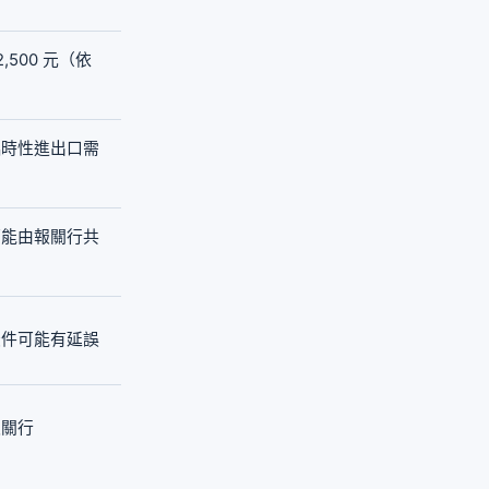
,500 元（依
臨時性進出口需
可能由報關行共
急件可能有延誤
報關行