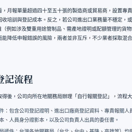
看，月報單量超過四十至五十張的製造商或貿易商，設置專
回收培訓與登記成本。反之，若公司進出口業務量不穩定，或商
類複雜（例如涉及雙重用途管制品、需產地證明或配額管理的貨
而能降低申報錯誤的風險，兩者並非互斥，不少業者採取混
登記流程
取得後，公司向所在地關務局辦理「自行報關登記」，流程
件：包含公司登記證明、進出口廠商登記資料、專責報關人
本、人員身分證影本，以及公司負責人出具的委任書。
局遞件：台灣各地關務局（台北、台中、基隆、高雄等）均