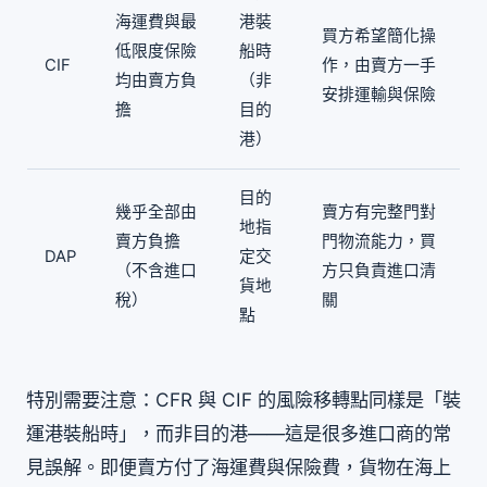
海運費與最
港裝
買方希望簡化操
低限度保險
船時
CIF
作，由賣方一手
均由賣方負
（非
安排運輸與保險
擔
目的
港）
目的
幾乎全部由
賣方有完整門對
地指
賣方負擔
門物流能力，買
DAP
定交
（不含進口
方只負責進口清
貨地
稅）
關
點
特別需要注意：CFR 與 CIF 的風險移轉點同樣是「裝
運港裝船時」，而非目的港——這是很多進口商的常
見誤解。即便賣方付了海運費與保險費，貨物在海上