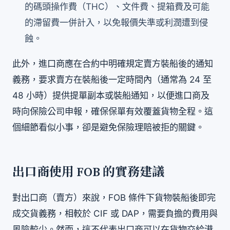
的碼頭操作費（THC）、文件費、提箱費及可能
的滯留費一併計入，以免報價失準或利潤遭到侵
蝕。
此外，進口商應在合約中明確規定賣方裝船後的通知
義務，要求賣方在裝船後一定時間內（通常為 24 至
48 小時）提供提單副本或裝船通知，以便進口商及
時向保險公司申報，確保保單有效覆蓋貨物全程。這
個細節看似小事，卻是避免保險理賠被拒的關鍵。
出口商使用 FOB 的實務建議
對出口商（賣方）來說，FOB 條件下貨物裝船後即完
成交貨義務，相較於 CIF 或 DAP，需要負擔的費用與
風險較少。然而，這不代表出口商可以在貨物交給港