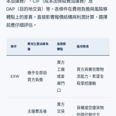
本加運費）、CIF（成本加保險費加運費）及
DAP（目的地交貨）等。各條件在費用負擔與風險移
轉點上的差異，直接影響報價結構與利潤計算，選擇
前應仔細評估。
費用主要由誰負
風險移
條件
適用情境
擔
轉點
賣方
工廠
買方具備完整物
幾乎全部由
EXW
或倉
流能力，希望全
買方負擔
庫門
程掌控運輸
口
賣方
貨櫃或空運貨物
主運費及後
交貨
的現代替代方