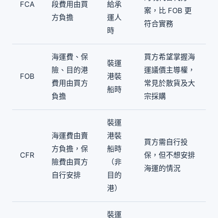
FCA
段費用由買
給承
案，比 FOB 更
方負擔
運人
符合實務
時
海運費、保
買方希望掌握海
裝運
險、目的港
運議價主導權，
FOB
港裝
費用由買方
常見於散貨及大
船時
負擔
宗採購
裝運
海運費由賣
港裝
買方需自行投
方負擔，保
船時
CFR
保，但不想安排
險費由買方
（非
海運的情況
自行安排
目的
港）
裝運