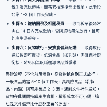
稅則及完稅價格，關務署核定後發出稅單，此階段
通常 1–3 個工作天完成。
步驟五：繳納關稅及相關稅費
——收到稅單後通常
需在 14 日內完成繳納，否則貨物無法放行，且可
能產生滯報金。
步驟六：貨物放行、安排倉儲與配送
——取得放行
通知後即可提貨，低溫食品（如乳酪）需確保冷鏈
銜接，避免因溫度斷鏈導致品質爭議。
整體流程（不含前段備貨）從貨物抵台到正式放行，
一般食品約需 5–10 個工作天，高風險食品（乳製
品、肉類）則可能長達 2–3 週。遇到文件補件通知，
貨物在此期間持續產生倉租，積累成本不可小覷，這
也是文件備齊比什麼都重要的原因。