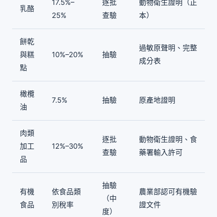
17.5%–
逐批
動物衛生證明（正
乳酪
25%
查驗
本）
餅乾
過敏原聲明、完整
與糕
10%–20%
抽驗
成分表
點
橄欖
7.5%
抽驗
原產地證明
油
肉類
逐批
動物衛生證明、食
加工
12%–30%
查驗
藥署輸入許可
品
抽驗
有機
依食品類
農業部認可有機驗
（中
食品
別稅率
證文件
度）