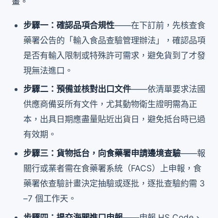
畫。
步驟一：確認品項合規性
——在下訂前，先核查食
藥署公告的「輸入食品查驗管理辦法」，確認品項
是否有輸入限制或特殊許可需求，避免貨到了才發
現無法進口。
步驟二：預備並核對出口文件
——依清單要求法國
供應商備妥所有文件，尤其動物衛生證明需為正
本，出具日期應盡量貼近出貨日，避免抵台時已過
有效期。
步驟三：貨物抵台，向食藥署申請邊境查驗
——報
關行或業者需在食藥署系統（FACS）上申報，食
藥署依查驗計畫決定抽驗或逐批，逐批查驗約需 3
–7 個工作天。
步驟四：提交海關進口申報
——申報 HS Code、