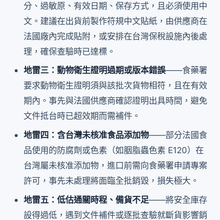
分、過敏原、有效日期、保存方式，且必須使用中
文。建議在出貨前製作符規中文貼紙，由供應商在
法國廠內完成貼附，或安排在台灣保稅設施內後處
理，確保查驗時已達標。
地雷三：動物衛生證明過期或版本錯誤
——食藥署
要求動物衛生證明須與該批次貨物相符，且在有效
期內。事先與法國供應商確認證明出具時間，避免
文件抵台時已超效期而需補件。
地雷四：含台灣未核准食品添加物
——部分法國食
品使用的防腐劑或色素（如胭脂蟲色素 E120）在
台灣屬未核准添加物，進口前需向食藥署申請專案
許可，事先未處理將面臨全批銷毀，損失極大。
地雷五：低估通關時程、備貨不足
——將安全庫存
設得過低，遇到文件補件或逐批查驗就斷貨影響銷