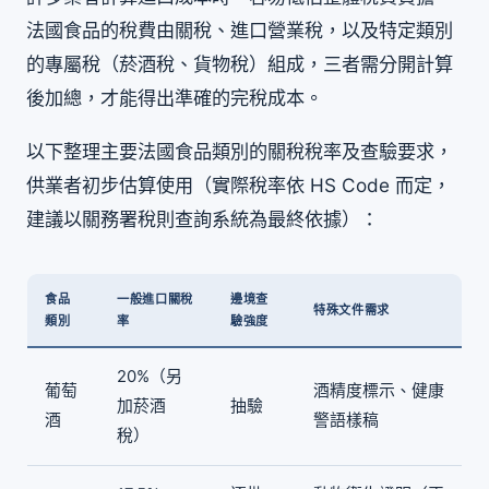
法國食品的稅費由關稅、進口營業稅，以及特定類別
的專屬稅（菸酒稅、貨物稅）組成，三者需分開計算
後加總，才能得出準確的完稅成本。
以下整理主要法國食品類別的關稅稅率及查驗要求，
供業者初步估算使用（實際稅率依 HS Code 而定，
建議以關務署稅則查詢系統為最終依據）：
食品
一般進口關稅
邊境查
特殊文件需求
類別
率
驗強度
20%（另
葡萄
酒精度標示、健康
加菸酒
抽驗
酒
警語樣稿
稅）