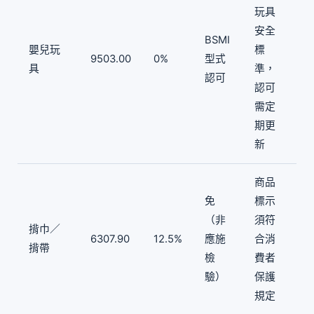
玩具
安全
BSMI
嬰兒玩
標
9503.00
0%
型式
具
準，
認可
認可
需定
期更
新
商品
免
標示
（非
須符
揹巾／
6307.90
12.5%
應施
合消
揹帶
檢
費者
驗）
保護
規定