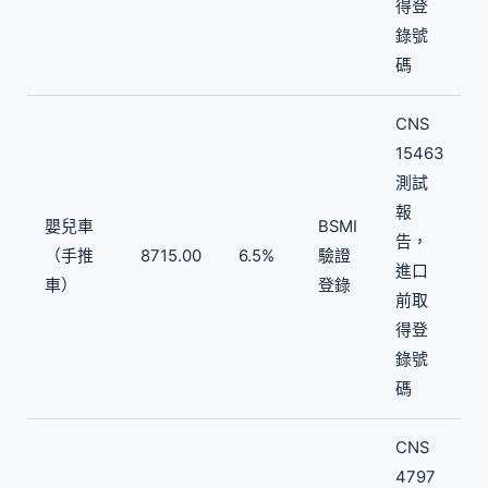
得登
錄號
碼
CNS
15463
測試
報
嬰兒車
BSMI
告，
（手推
8715.00
6.5%
驗證
進口
車）
登錄
前取
得登
錄號
碼
CNS
4797