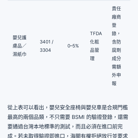
責任
廠商
登
TFDA
錄，
嬰兒護
3401 /
化粧
含防
膚品／
0–5%
3304
品管
腐劑
濕紙巾
理
成分
需額
外申
報
從上表可以看出，嬰兒安全座椅與嬰兒車是合規門檻
最高的兩個品類，不只需要 BSMI 的驗證登錄，還需
要通過台灣本地標準的測試，而且必須在進口前完
成。若未取得驗證即進口，海關有權拒絕放行並要求