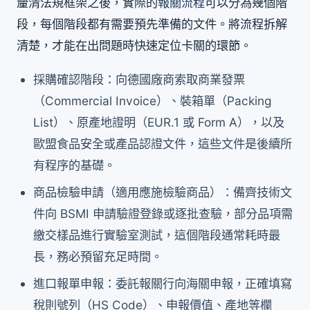
釐清法規框架之後，實際的
報關流程
可以分為幾個階
段，每個階段都有需要預先準備的文件。將流程拆解
清楚，才能在出問題時快速定位卡關的環節。
採購確認階段：向德國廠商索取商業發票
（Commercial Invoice）、裝箱單（Packing
List）、原產地證明（EUR.1 或 Form A），以及
歐盟食品安全或產品認證文件，這些文件是後續所
有程序的基礎。
商品檢驗申請（適用應施檢驗商品）：備齊技術文
件向 BSMI 申請驗證登錄或逐批查驗，部分品項需
繳交樣品進行實驗室測試，這個階段通常耗時最
長，務必預留充足時間。
進口報單申報：委託報關行向海關申報，正確填寫
稅則號列（HS Code）、申報價值、產地等欄