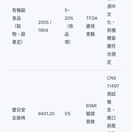
須中
有機副
5–
文
食品
20%
TFDA
2005 /
化，
（穀
（依
邊境
1904
有機
物、蔬
品
查驗
標章
果泥）
項）
需符
合規
定
CNS
11497
測試
報
BSMI
嬰兒安
告，
9401.20
5%
驗證
全座椅
進口
登錄
前取