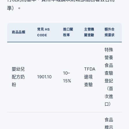
準）。
常見 HS
進口關
主管機
額外合
商品品類
CODE
稅率
關查驗
規要求
特殊
營養
食品
嬰幼兒
TFDA
10–
查驗
配方奶
1901.10
邊境
15%
登記
粉
查驗
（首
次進
口）
食品
標示