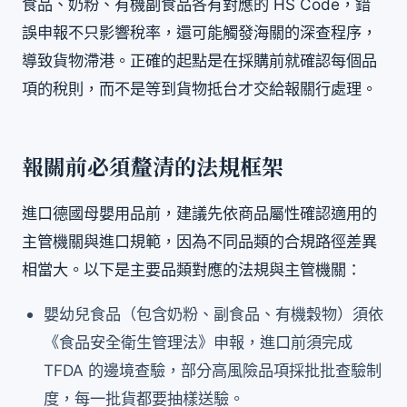
食品、奶粉、有機副食品各有對應的 HS Code，錯
誤申報不只影響稅率，還可能觸發海關的深查程序，
導致貨物滯港。正確的起點是在採購前就確認每個品
項的稅則，而不是等到貨物抵台才交給報關行處理。
報關前必須釐清的法規框架
進口德國母嬰用品前，建議先依商品屬性確認適用的
主管機關與進口規範，因為不同品類的合規路徑差異
相當大。以下是主要品類對應的法規與主管機關：
嬰幼兒食品（包含奶粉、副食品、有機穀物）須依
《食品安全衛生管理法》申報，進口前須完成
TFDA 的邊境查驗，部分高風險品項採批批查驗制
度，每一批貨都要抽樣送驗。