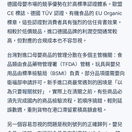
德國母嬰市場的競爭優勢在於高標準認證體系。歐盟
CE 標誌、德國 TÜV 認證、有機食品的 EU Organic
標章，這些認證對消費者具有強烈的信任背書效果。
相較於低價競品，進口德國品牌的利潤空間通常較
高，但對應的合規成本也不容忽視。
台灣對進口母嬰商品的管理分散在多個主管機關：食
品類由食品藥物管理署（TFDA）管轄，玩具與嬰兒
用品由標準檢驗局（BSMI）負責，部分品項還需要向
衛福部申請許可。新手進口商最常遇到的困境是「以
為只要
報關
就好」，實際上在清關之前，有些商品必
須先完成國內的商品檢驗流程，若順序搞錯，輕則延
誤數週，重則貨物在港口滯留累積高額倉租。
另一個容易忽視的問題是稅則號列的正確歸列。嬰兒