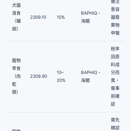
需注
犬貓
意容
濕食
BAPHIQ、
2309.10
10%
器廢
（罐
海關
棄物
頭）
申報
稅率
因原
寵物
料成
零食
10–
BAPHIQ、
分而
（肉
2309.90
20%
海關
異，
乾
需事
類）
前確
認
需先
確認