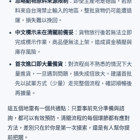
忽略動物原料來源限制
：即使主產地是德國，若原
料來自台灣禁止輸入的地區，整批貨物仍可能遭退
運，損失難以挽回。
中文標示未在清關前備妥
：貨物放行後若無法立即
完成標示作業，商品便無法上架，造成資金積壓與
庫存風險。
首次進口即大量備貨
：對流程尚不熟悉的情況下大
量進貨，一旦遇到問題，損失成倍放大。建議首批
先以試單方式（少量）走完整個流程，確認順暢後
再擴量。
這五個地雷有一個共通點：只要事前充分準備與諮
詢，都可以有效預防。清關流程的每個環節都有應對
方法，差別只在於你是第一次摸索，還是有人幫你提
前把關。