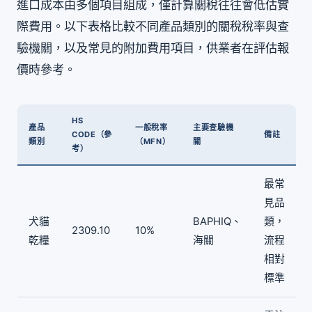
進口成本由多個項目組成，僅計算關稅往往會低估實
際費用。以下表格比較不同產品類別的關稅稅率與查
驗機關，以及常見的附加費用項目，供業者在評估報
價時參考。
HS
產品
一般稅率
主要查驗機
CODE（參
備註
類別
（MFN）
關
考）
最常
見品
犬貓
BAPHIQ、
類，
2309.10
10%
乾糧
海關
流程
相對
標準