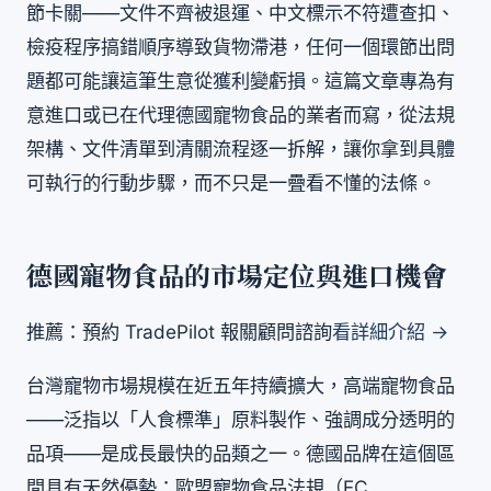
節卡關——文件不齊被退運、中文標示不符遭查扣、
檢疫程序搞錯順序導致貨物滯港，任何一個環節出問
題都可能讓這筆生意從獲利變虧損。這篇文章專為有
意進口或已在代理德國寵物食品的業者而寫，從法規
架構、文件清單到清關流程逐一拆解，讓你拿到具體
可執行的行動步驟，而不只是一疊看不懂的法條。
德國寵物食品的市場定位與進口機會
推薦：預約 TradePilot 報關顧問諮詢
看詳細介紹 →
台灣寵物市場規模在近五年持續擴大，高端寵物食品
——泛指以「人食標準」原料製作、強調成分透明的
品項——是成長最快的品類之一。德國品牌在這個區
間具有天然優勢：歐盟寵物食品法規（EC