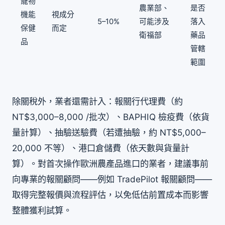
寵物
農業部、
是否
機能
視成分
5–10%
可能涉及
落入
保健
而定
衛福部
藥品
品
管轄
範圍
除關稅外，業者還需計入：報關行代理費（約
NT$3,000–8,000 /批次）、BAPHIQ 檢疫費（依貨
量計算）、抽驗送驗費（若遭抽驗，約 NT$5,000–
20,000 不等）、港口倉儲費（依天數與貨量計
算）。對首次操作歐洲農產品進口的業者，建議事前
向專業的報關顧問——例如 TradePilot 報關顧問——
取得完整報價與流程評估，以免低估前置成本而影響
整體獲利試算。