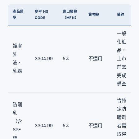
產品類
參考 HS
進口關稅
貨物稅
備註
型
CODE
（MFN）
一般
化粧
護膚
品，
乳
3304.99
5%
不適用
上市
液、
前需
乳霜
完成
備查
含特
防曬
定防
乳
曬劑
（含
3304.99
5%
不適用
者需
SPF
取得
標