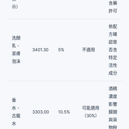
含藥
示）
許可
依配
方確
洗顏
認是
乳、
3401.30
5%
不適用
否含
潔膚
特定
泡沫
活性
成分
酒精
濃度
香
影響
水、
可能適用
3303.00
10.5%
歸類
古龍
（30%）
與貨
水
物稅