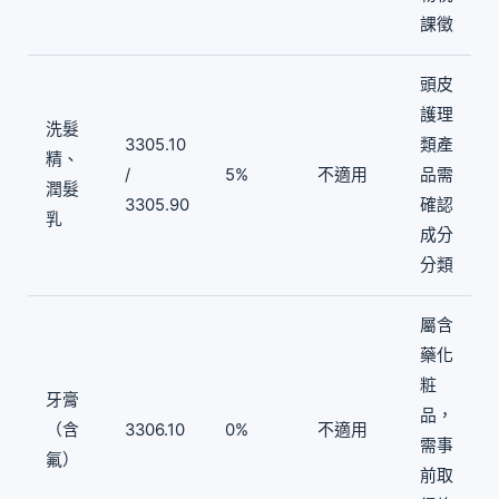
課徵
頭皮
護理
洗髮
3305.10
類產
精、
/
5%
不適用
品需
潤髮
3305.90
確認
乳
成分
分類
屬含
藥化
粧
牙膏
品，
（含
3306.10
0%
不適用
需事
氟）
前取