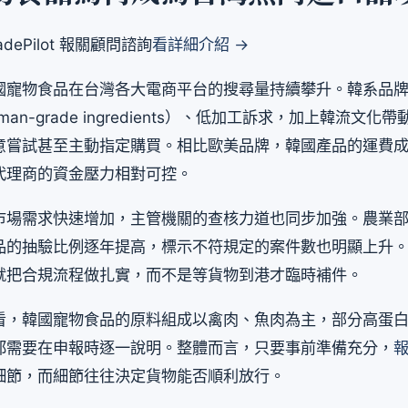
dePilot 報關顧問諮詢
看詳細介紹 →
國寵物食品在台灣各大電商平台的搜尋量持續攀升。韓系品
an-grade ingredients）、低加工訴求，加上韓流文
意嘗試甚至主動指定購買。相比歐美品牌，韓國產品的運費
代理商的資金壓力相對可控。
市場需求快速增加，主管機關的查核力道也同步加強。農業
品的抽驗比例逐年提高，標示不符規定的案件數也明顯上升
就把合規流程做扎實，而不是等貨物到港才臨時補件。
看，韓國寵物食品的原料組成以禽肉、魚肉為主，部分高蛋
都需要在申報時逐一說明。整體而言，只要事前準備充分，
細節，而細節往往決定貨物能否順利放行。