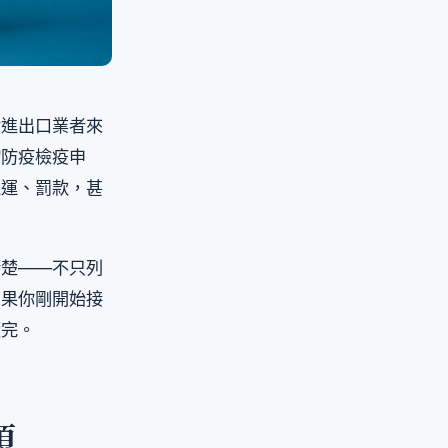
對進出口業者來
物防疫檢疫申
退運、罰款，甚
清楚——不只列
如果你剛開始接
讀完。
項