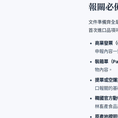
報關必
文件準備齊全
首次進口品項
商業發票（Co
申報內容一
裝箱單（Pac
物內容。
提單或空運提
口報關的基
韓國官方動物衛
林畜產食品
原產地證明書（C