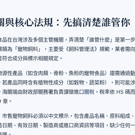
關與核心法規：先搞清楚誰管你
食品在台灣涉及多個主管機關，弄清楚「誰管什麼」是第一
歸類為「寵物飼料」，主要受《飼料管理法》規範，業者需
並符合成分與標示相關規定。
物源性產品（如含肉類、骨粉、魚粉的寵物食品）還需通過
。若產品同時含有植物性成分（如穀物、蔬菜粉），則可能
。海關端由財政部關務署負責課徵進口
關稅
，稅率依 HS 碼
9 章。
，市售寵物飼料必須以中文標示，包含產品名稱、原料組成
造日期、有效日期、製造商或進口商資訊等項目，缺少任何
退運。