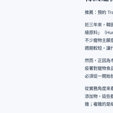
推薦：預約 Tra
近三年來，韓
級原料」（Hum
不少寵物主願
週期較短，讓
然而，正因為
疫署對寵物食
必須從一開始
從實務角度來
添加物，這些
雜；複雜的是