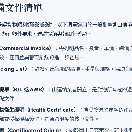
備文件清單
是讓貨物順利通關的關鍵。以下清單適用於一般批量進口情
可能有額外要求，建議提前與
報關
行確認。
mmercial Invoice）
：需列明品名、數量、單價、總價
致，任何差異都可能觸發進一步查驗。
king List）
：詳細列出每箱的品項、重量與規格，協助海
單（B/L 或 AWB）
：由運輸業者開立，是貨物所有權的
礎文件。
生證明（Health Certificate）
：含動物源性原料的產
部或授權機構簽發，是通過檢疫的核心文件。
ertificate of Origin）
：向韓國出口商索取，若主張