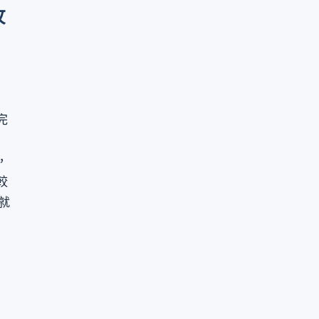
攻
完
，
較
就