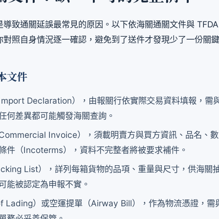
導致通關延誤最常見的原因。以下依海關通關文件與 TFDA
你對照自身情況逐一確認，避免到了送件才發現少了一份關
本文件
mport Declaration），由報關行依實際交易資料填報，
任何差異都可能觸發海關查詢。
ommercial Invoice），須載明賣方與買方資訊、品名
條件（Incoterms），資料不完整者將被要求補件。
cking List），詳列每箱貨物的品項、重量與尺寸，供海
可能被認定為申報不實。
 of Lading）或空運提單（Airway Bill），作為物流憑證
單務必妥善保管。