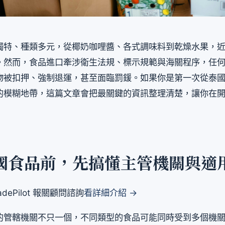
獨特、種類多元，從椰奶咖哩醬、各式調味料到乾燥水果，
。然而，食品進口牽涉衛生法規、標示規範與海關程序，任
物被扣押、強制退運，甚至面臨罰鍰。如果你是第一次從泰
的模糊地帶，這篇文章會把最關鍵的資訊整理清楚，讓你在
國食品前，先搞懂主管機關與適
dePilot 報關顧問諮詢
看詳細介紹 →
的管轄機關不只一個，不同類型的食品可能同時受到多個機