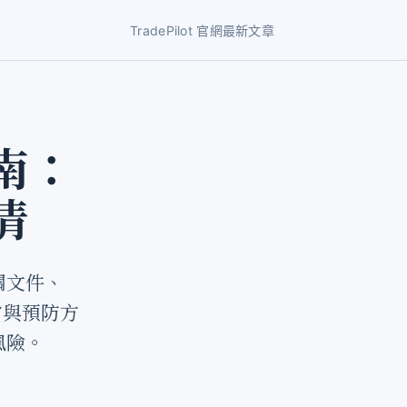
TradePilot 官網
最新文章
南：
清
關文件、
雷與預防方
風險。