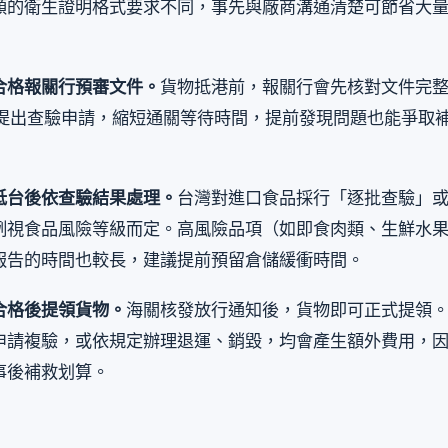
類的衛生證明格式要求不同，事先與廠商溝通清楚可節省大
合格報關行預審文件。
貨物抵港前，報關行會先核對文件完
A 提出查驗申請，縮短通關等待時間，提前發現問題也能爭取
抵台後依查驗結果處理。
台灣對進口食品採行「逐批查驗」
例視食品風險等級而定。高風險品項（如即食肉類、生鮮水
報告的時間也較長，建議提前預留倉儲緩衝時間。
合格後提領貨物。
海關核發放行通知後，貨物即可正式提領
申請複驗，或依規定辦理退運、銷毀，均會產生額外費用，
事後補救划算。