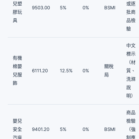
兒塑
或逐
9503.00
5%
0%
BSMI
膠玩
批商
具
品檢
驗
中文
標示
有機
（材
棉嬰
關稅
6111.20
12.5%
0%
質、
兒服
局
洗滌
飾
說
明）
商品
嬰兒
檢驗
安全
9401.20
5%
0%
BSMI
（強
汽座
制應