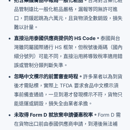
把含藥護膚品申報為一般化粧品。
台灣對含藥化粧
品管制遠比一般化粧品嚴格，漏報等同無許可進
口，罰鍰起跳為六萬元，且貨物須全數銷毀，損失
難以計量。
直接沿用泰國供應商提供的 HS Code。
泰國與台
灣雖同屬國際通行 HS 框架，但稅號後兩碼（國內
細分號列）可能不同，直接沿用將導致稅率適用錯
誤或管制分類判斷失準。
忽略中文標示的前置審查時程。
許多業者以為到貨
後才需貼標，實際上 TFDA 要求食品中文標示須
事前備查通過，一旦到港才發現標示不符，貨物只
能退運或銷毀，損失全由業者承擔。
未取得 Form D 就放棄申請優惠稅率。
Form D 需
在貨物出口前由泰國供應商申請，到港後無法補