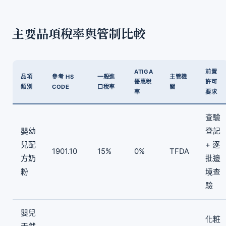
主要品項稅率與管制比較
ATIGA
前置
品項
參考 HS
一般進
主管機
優惠稅
許可
類別
CODE
口稅率
關
率
要求
查驗
嬰幼
登記
兒配
+ 逐
1901.10
15%
0%
TFDA
方奶
批邊
粉
境查
驗
嬰兒
化粧