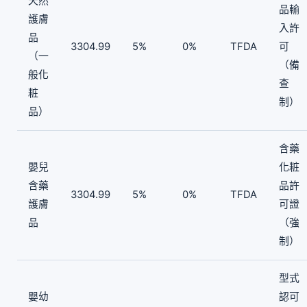
天然
品輸
護膚
入許
品
3304.99
5%
0%
TFDA
可
（一
（備
般化
查
粧
制）
品）
含藥
嬰兒
化粧
含藥
品許
3304.99
5%
0%
TFDA
護膚
可證
品
（強
制）
型式
嬰幼
認可