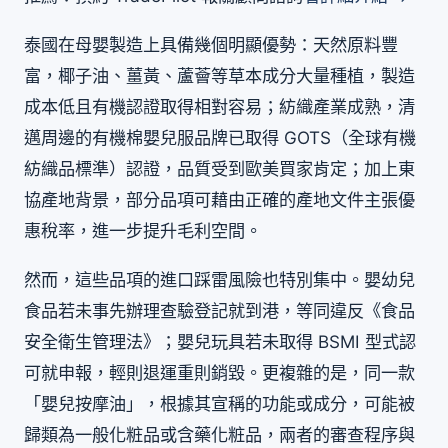
泰國在母嬰製造上具備幾個明顯優勢：天然原料豐
富，椰子油、薑黃、蘆薈等草本成分大量種植，製造
成本低且有機認證取得相對容易；紡織產業成熟，清
邁周邊的有機棉嬰兒服品牌已取得 GOTS（全球有機
紡織品標準）認證，品質受到歐美買家肯定；加上東
協產地背景，部分品項可藉由正確的產地文件主張優
惠稅率，進一步提升毛利空間。
然而，這些品項的進口踩雷風險也特別集中。嬰幼兒
食品若未事先辦理查驗登記就到港，等同違反《食品
安全衛生管理法》；嬰兒玩具若未取得 BSMI 型式認
可就申報，輕則退運重則銷毀。更複雜的是，同一款
「嬰兒按摩油」，根據其宣稱的功能或成分，可能被
歸類為一般化粧品或含藥化粧品，兩者的審查程序與