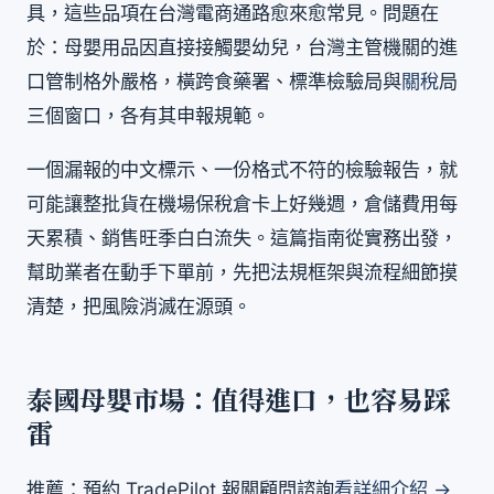
具，這些品項在台灣電商通路愈來愈常見。問題在
於：母嬰用品因直接接觸嬰幼兒，台灣主管機關的進
口管制格外嚴格，橫跨食藥署、標準檢驗局與
關稅
局
三個窗口，各有其申報規範。
一個漏報的中文標示、一份格式不符的檢驗報告，就
可能讓整批貨在機場保稅倉卡上好幾週，倉儲費用每
天累積、銷售旺季白白流失。這篇指南從實務出發，
幫助業者在動手下單前，先把法規框架與流程細節摸
清楚，把風險消滅在源頭。
泰國母嬰市場：值得進口，也容易踩
雷
推薦：預約 TradePilot 報關顧問諮詢
看詳細介紹 →