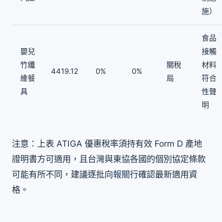
施）
食品
嬰兒
接觸
竹纖
關稅
材料
4419.12
0%
0%
維餐
局
符合
具
性聲
明
注意：上表 ATIGA 優惠稅率須持有效 Form D 產地
證明書方可適用，且台灣與東協各國的個別協定條款
可能有所不同，建議逐批向
報關
行確認最新適用資
格。