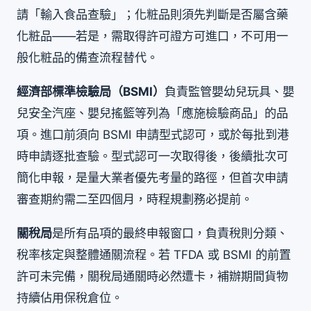
請「輸入食品查驗」；化粧品則須先判斷是否屬含藥
化粧品——若是，需取得許可證方可進口，不可用一
般化粧品的備查流程替代。
經濟部標準檢驗局（BSMI）
負責監管嬰幼兒玩具、嬰
兒安全汽座、嬰兒搖籃等列為「應施檢驗商品」的品
項。進口前須向 BSMI 申請型式認可，或於每批到港
時申請逐批查驗。型式認可一次取得後，後續批次可
簡化申報，是量大業者優先考量的路徑，但首次申請
審查期約需二至四個月，時程規劃務必提前。
關稅局
是所有品項的最終申報窗口，負責稅則分類、
稅率核定與整體通關流程。若 TFDA 或 BSMI 的前置
許可未完備，關稅局通關時必然遭卡，補辦期間貨物
持續佔用保稅倉位。