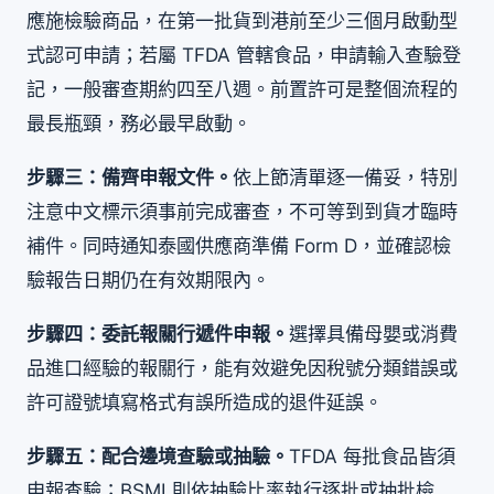
應施檢驗商品，在第一批貨到港前至少三個月啟動型
式認可申請；若屬 TFDA 管轄食品，申請輸入查驗登
記，一般審查期約四至八週。前置許可是整個流程的
最長瓶頸，務必最早啟動。
步驟三：備齊申報文件。
依上節清單逐一備妥，特別
注意中文標示須事前完成審查，不可等到到貨才臨時
補件。同時通知泰國供應商準備 Form D，並確認檢
驗報告日期仍在有效期限內。
步驟四：委託報關行遞件申報。
選擇具備母嬰或消費
品進口經驗的報關行，能有效避免因稅號分類錯誤或
許可證號填寫格式有誤所造成的退件延誤。
步驟五：配合邊境查驗或抽驗。
TFDA 每批食品皆須
申報查驗；BSMI 則依抽驗比率執行逐批或抽批檢