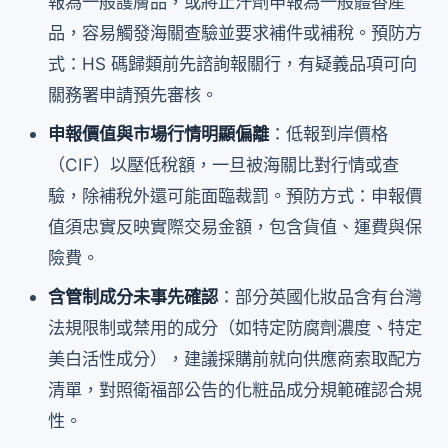
報為一般護膚品，或將止汗劑申報為一般體香產
品，容易觸發海關查驗並要求補件或補稅。預防方
式：HS 碼歸類前先諮詢報關行，有疑義品項可向
關務署申請預先審核。
申報價值與市場行情明顯偏離
：低報到岸價格
（CIF）以壓低稅額，一旦被海關比對行情或查
驗，除補稅外還可能面臨裁罰。預防方式：申報價
值須忠實反映實際交易金額，包含貨值、運費與保
險費。
含管制成分未事先確認
：部分英國化妝品含有台灣
法規限制或禁用的成分（如特定防腐劑濃度、特定
美白活性成分），建議採購前就向供應商索取配方
清單，對照衛福部公告的化粧品成分規範確認合規
性。