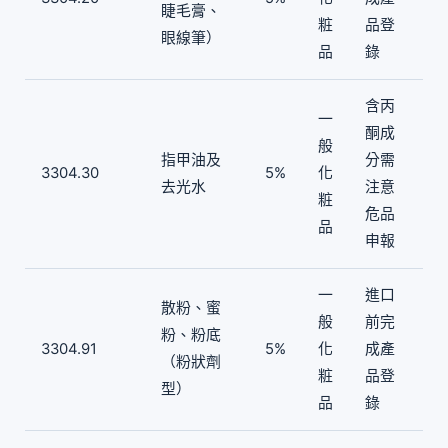
睫毛膏、
粧
品登
眼線筆）
品
錄
含丙
一
酮成
般
指甲油及
分需
3304.30
5%
化
去光水
注意
粧
危品
品
申報
一
進口
散粉、蜜
般
前完
粉、粉底
3304.91
5%
化
成產
（粉狀劑
粧
品登
型）
品
錄