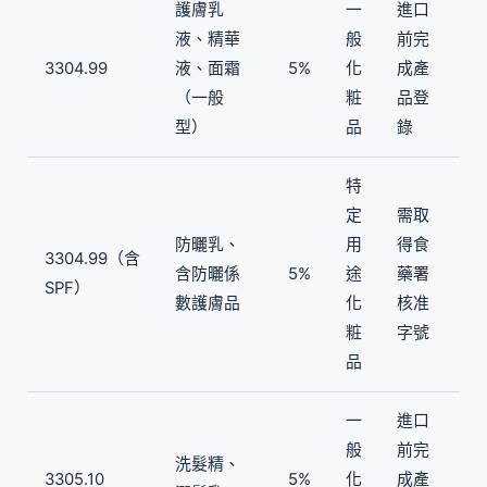
護膚乳
一
進口
液、精華
般
前完
3304.99
液、面霜
5%
化
成產
（一般
粧
品登
型）
品
錄
特
定
需取
防曬乳、
用
得食
3304.99（含
含防曬係
5%
途
藥署
SPF）
數護膚品
化
核准
粧
字號
品
一
進口
般
前完
洗髮精、
3305.10
5%
化
成產