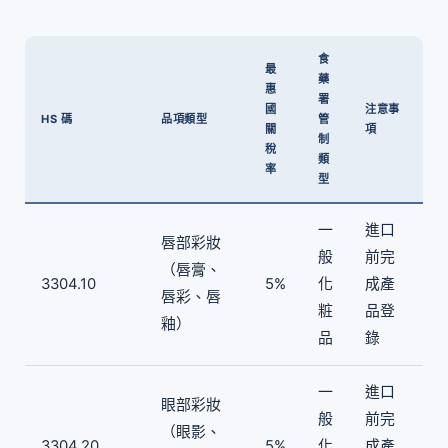
食
最
藥
惠
署
國
注意事
HS 碼
品項類型
管
關
項
制
稅
類
率
型
一
進口
唇部彩妝
般
前完
（唇膏、
3304.10
5%
化
成產
唇彩、唇
粧
品登
釉）
品
錄
一
進口
眼部彩妝
般
前完
（眼影、
3304.20
5%
化
成產