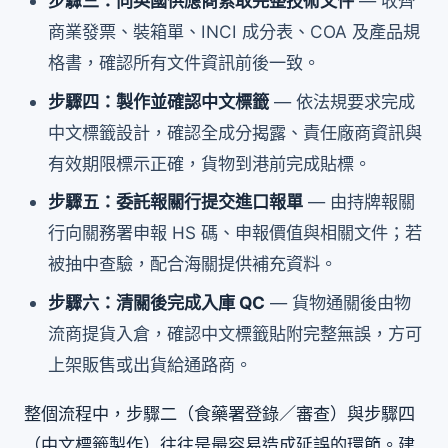
步驟三：向英國供應商索取完整技術文件
— 收齊
商業發票、裝箱單、INCI 成分表、COA 及產品規
格書，確認所有文件資訊前後一致。
步驟四：製作並確認中文標籤
— 依法規要求完成
中文標籤設計，確認全成分揭露、責任廠商資訊與
有效期限標示正確，貨物到港前完成貼標。
步驟五：委託報關行提交進口報單
— 由持牌報關
行向關務署申報 HS 碼、申報價值與相關文件；若
被抽中查驗，配合海關提供補充資料。
步驟六：清關後完成入庫 QC
— 貨物通關後由物
流商提貨入倉，確認中文標籤貼附完整無誤，方可
上架販售或出貨給通路商。
整個流程中，步驟二（食藥署登錄／審查）與步驟四
（中文標籤製作）往往是最容易造成延誤的環節。建