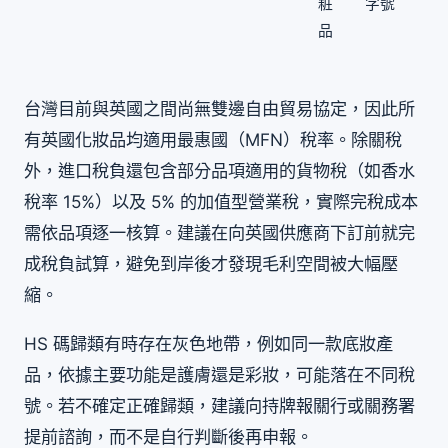
粧
字號
品
台灣目前與英國之間尚無雙邊自由貿易協定，因此所
有英國化妝品均適用最惠國（MFN）稅率。除關稅
外，進口稅負還包含部分品項適用的貨物稅（如香水
稅率 15%）以及 5% 的加值型營業稅，實際完稅成本
需依品項逐一核算。建議在向英國供應商下訂前就完
成稅負試算，避免到岸後才發現毛利空間被大幅壓
縮。
HS 碼歸類有時存在灰色地帶，例如同一款底妝產
品，依據主要功能是護膚還是彩妝，可能落在不同稅
號。若不確定正確歸類，建議向持牌報關行或關務署
提前諮詢，而不是自行判斷後再申報。