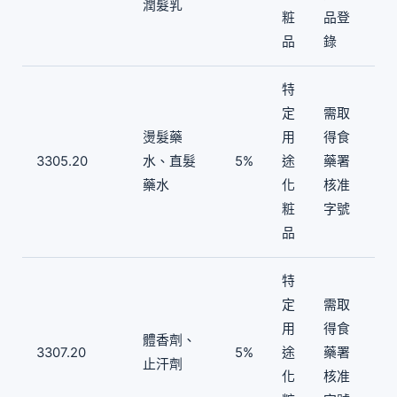
潤髮乳
粧
品登
品
錄
特
定
需取
燙髮藥
用
得食
3305.20
水、直髮
5%
途
藥署
藥水
化
核准
粧
字號
品
特
定
需取
用
得食
體香劑、
3307.20
5%
途
藥署
止汗劑
化
核准