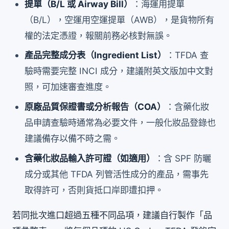
提單（B/L 或 Airway Bill）
：海運用提單
（B/L），空運用空運提單（AWB），是貨物所有
權的法定憑證，報關前務必核對無誤。
產品完整成分表（Ingredient List）
：TFDA 查
驗時需要完整 INCI 成分，建議附英文版加中文對
照，可加速審查進度。
原廠品質保證書或分析報告（COA）
：含藥化妝
品申請查驗時通常為必要文件，一般化妝品登錄也
建議備存以備不時之需。
含藥化妝品輸入許可證（如適用）
：含 SPF 防曬
成分或其他 TFDA 列管活性成分的產品，需事先
取得許可，否則貨抵口岸即遭扣押。
若同批次進口超過五種不同品項，建議自行製作「品