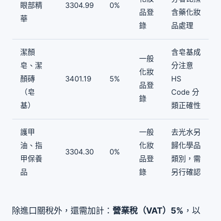
眼部精
3304.99
0%
品登
含藥化妝
華
錄
品處理
潔顏
含皂基成
一般
皂、潔
分注意
化妝
顏磚
3401.19
5%
HS
品登
（皂
Code 分
錄
基）
類正確性
護甲
一般
去光水另
油、指
化妝
歸化學品
3304.30
0%
甲保養
品登
類別，需
品
錄
另行確認
除進口關稅外，還需加計：
營業稅（VAT）5%
，以