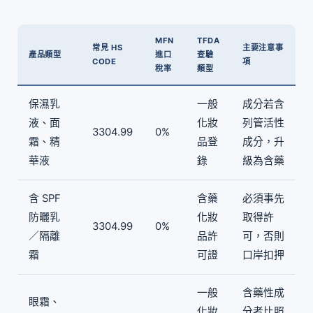
MFN
TFDA
常見 HS
主要注意事
產品類型
進口
查驗
CODE
項
稅率
類型
保濕乳
一般
成分若含
液、面
化妝
列管活性
3304.99
0%
霜、精
品登
成分，升
華液
錄
級為含藥
含 SPF
含藥
必須事先
防曬乳
化妝
取得許
3304.99
0%
／隔離
品許
可，否則
霜
可證
口岸扣押
一般
含藥性成
眼霜、
化妝
分者比照