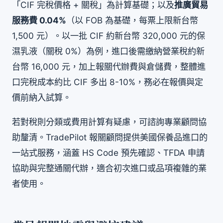
「CIF 完稅價格 + 關稅」為計算基礎；以及
推廣貿易
服務費 0.04%
（以 FOB 為基礎，每票上限新台幣
1,500 元）。以一批 CIF 約新台幣 320,000 元的保
濕乳液（關稅 0%）為例，進口後需繳納營業稅約新
台幣 16,000 元，加上報關代辦費與倉儲費，整體進
口完稅成本約比 CIF 多出 8-10%，務必在報價與定
價前納入試算。
若對稅則分類或費用計算有疑慮，可諮詢專業顧問協
助釐清。TradePilot 報關顧問提供美國保養品進口的
一站式服務，涵蓋 HS Code 預先確認、TFDA 申請
協助與完整通關代辦，適合初次進口或品項複雜的業
者使用。