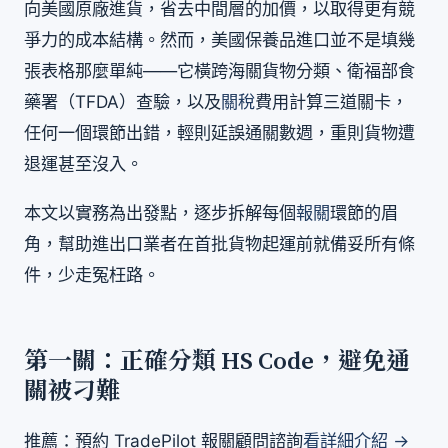
向美國原廠進貨，省去中間層的加價，以取得更有競
爭力的成本結構。然而，美國保養品進口並不是填幾
張表格那麼單純——它橫跨海關貨物分類、衛福部食
藥署（TFDA）查驗，以及
關稅
費用計算三道關卡，
任何一個環節出錯，輕則延誤通關數週，重則貨物遭
退運甚至沒入。
本文以實務為出發點，逐步拆解每個
報關
環節的眉
角，幫助進出口業者在首批貨物起運前就備妥所有條
件，少走冤枉路。
第一關：正確分類 HS Code，避免通
關被刁難
推薦：預約 TradePilot 報關顧問諮詢
看詳細介紹 →