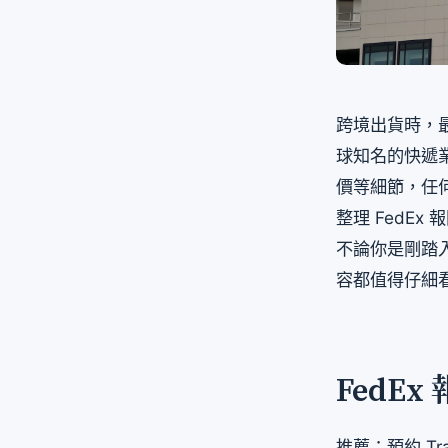
跨境出貨時，最
球知名的快遞
價等細節，任
整理 FedE
不論你是剛踏
容都值得仔細
FedE
推薦：預約 Tra