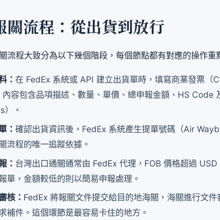
x 報關流程：從出貨到放行
x 報關流程大致分為以下幾個階段，每個節點都有對應的操作重
料：
在 FedEx 系統或 API 建立出貨單時，填寫商業發票（Com
e），內容包含品項描述、數量、單價、總申報金額、HS Code
rms）。
單：
確認出貨資訊後，FedEx 系統產生提單號碼（Air Wayb
關流程的唯一追蹤依據。
報：
台灣出口通關通常由 FedEx 代理，FOB 價格超過 USD 2
報單，金額較低的則以簡易申報處理。
審核：
FedEx 將報關文件提交給目的地海關，海關進行文
求補件。這個環節是最容易卡住的地方。