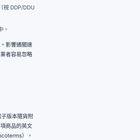
 DDP/DDU
中。
上。影響通關速
多業者容易忽略
電子版本隨貨附
每項商品的英文
oterms），