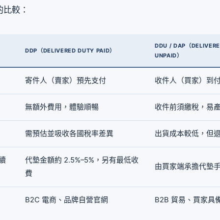
的比較：
DDU / DAP（DELIVER
DDP（DELIVERED DUTY PAID）
UNPAID）
寄件人（賣家）預先支付
收件人（買家）到
無額外費用，體驗順暢
收件前須繳稅，易
需預估並吸收各國稅率差異
出貨成本較低，但
手續
代墊金額約 2.5%–5%，另有最低收
由買家端承擔代墊
費
B2C 電商、品牌自營官網
B2B 貿易、買家