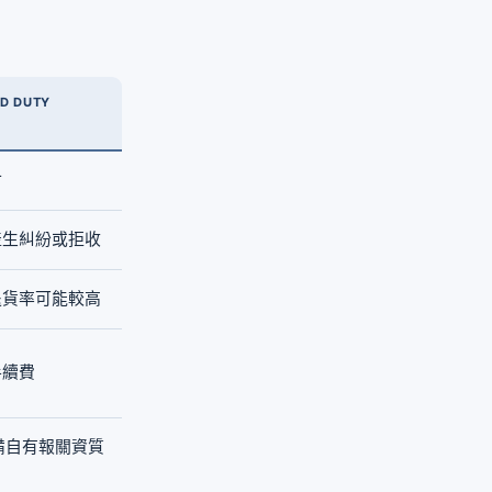
ED DUTY
付
產生糾紛或拒收
退貨率可能較高
手續費
具備自有報關資質